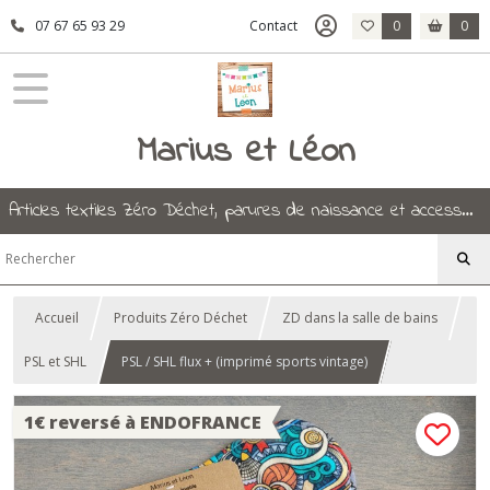
07 67 65 93 29
Contact
0
0
Marius et Léon
Articles textiles Zéro Déchet, parures de naissance et accessoires.
Accueil
Produits Zéro Déchet
ZD dans la salle de bains
PSL et SHL
PSL / SHL flux + (imprimé sports vintage)
1€ reversé à ENDOFRANCE