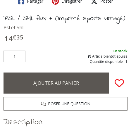
Partager
Enregistrer
Poster
PSL / SHL flux + (imprimé sports vintage)
Psl et Shl
€
35
14
En stock
Article bientôt épuisé
Quantité disponible : 1
AJOUTER AU PANIER
POSER UNE QUESTION
Description