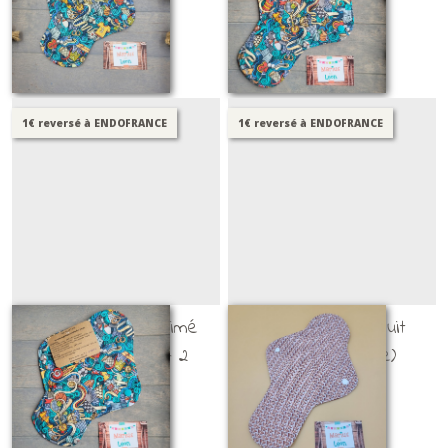
PSL ET SHL
PSL ET SHL
15
€
25
16
€
75
1€ reversé à ENDOFRANCE
1€ reversé à ENDOFRANCE
SHL flux ++ (imprimé
SHL flux +++ / nuit
sports vintage) - 2
(imprimé brique)
PSL ET SHL
PSL ET SHL
15
€
25
16
€
75