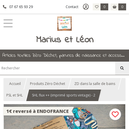
07 67 65 93 29
Contact
0
0
Marius et Léon
Articles textiles Zéro Déchet, parures de naissance et accessoires.
Accueil
Produits Zéro Déchet
ZD dans la salle de bains
PSL et SHL
SHL flux ++ (imprimé sports vintage) - 2
1€ reversé à ENDOFRANCE