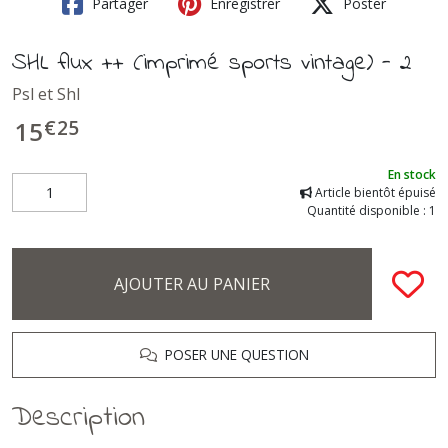
Partager
Enregistrer
Poster
SHL flux ++ (imprimé sports vintage) - 2
Psl et Shl
€
25
15
En stock
Article bientôt épuisé
Quantité disponible : 1
AJOUTER AU PANIER
POSER UNE QUESTION
Description