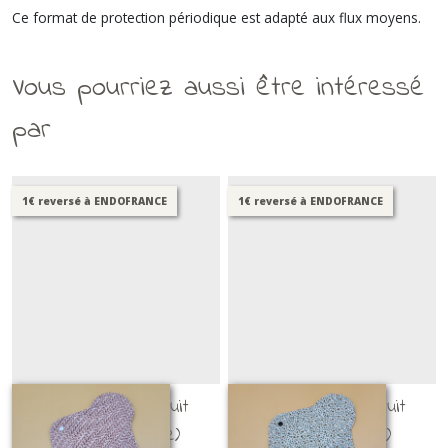
Ce format de protection périodique est adapté aux flux moyens.
Vous pourriez aussi être intéressé
par
1€ reversé à ENDOFRANCE
1€ reversé à ENDOFRANCE
SHL flux +++ / nuit
SHL flux +++ / nuit
(imprimé brique)
(imprimé floral)