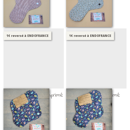
PSL ET SHL
PSL ET SHL
16
€
75
16
€
75
1€ reversé à ENDOFRANCE
1€ reversé à ENDOFRANCE
PSL / SHL flux + (imprimé
SHL flux ++ (imprimé
oiseaux)
oiseaux)
PSL ET SHL
PSL ET SHL
14
€
35
15
€
25