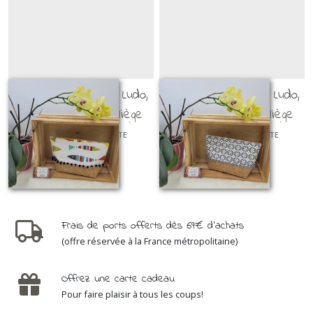
Trousse de toilette Ludo,
Trousse de toilette Ludo,
modèle poissons, liège
modèle graphique, liège
doré et pompons noirs
argenté et pompons gris
TROUSSES DE TOILETTE
TROUSSES DE TOILETTE
49
€
95
49
€
95
Frais de ports offerts dès 69€ d'achats
(offre réservée à la France métropolitaine)
Offrez une carte cadeau
Pour faire plaisir à tous les coups!