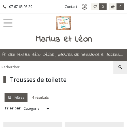
Fermer
07 67 65 93 29
Contact
0
0
FILTRES
Marius et Léon
Tous
les
produits
Accessoires
Articles textiles Zéro Déchet, parures de naissance et accessoires.
Trousses
de
toilette
Trousses de toilette
Afficher
les
Filtres
4 résultats
résultats
Trier par