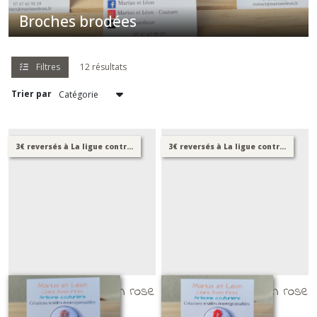
Broches brodées
Afficher
les
résultats
Filtres
12 résultats
Trier par
3€ reversés à La ligue contre le cancer
3€ reversés à La ligue contre le cancer
Broche brodée ruban rose
Broche brodée ruban rose
- version 2
- version 3