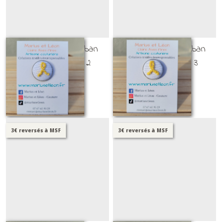
Broche brodée ruban
Broche brodée ruban
jaune - version 2
jaune - version 3
BROCHES BRODÉES
BROCHES BRODÉES
25
€
25
€
3€ reversés à MSF
3€ reversés à MSF