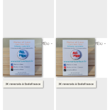
Broche brodée ALL MEN -
Broche brodée ALL MEN -
version 1
version 2
BROCHES BRODÉES
BROCHES BRODÉES
25
€
25
€
3€ reversés à EndoFrance
3€ reversés à EndoFrance