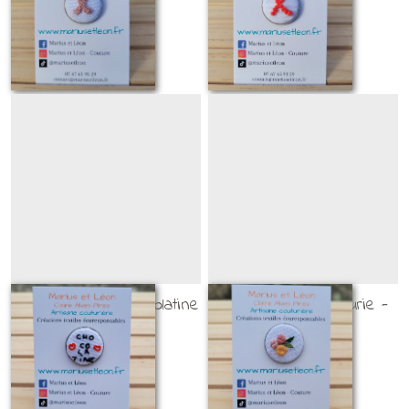
BROCHES BRODÉES
BROCHES BRODÉES
25
€
25
€
Broche brodée chocolatine
Broche brodée fleurie -
- version 1
version 2
BROCHES BRODÉES
BROCHES BRODÉES
25
€
25
€