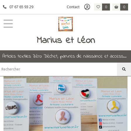
Fermer
07 67 65 93 29
Contact
0
0
FILTRES
Marius et Léon
Tous
les
produits
Accessoires
Articles textiles Zéro Déchet, parures de naissance et accessoires.
Broches
Broches
brodées
(12)
Broches
cabochons
(16)