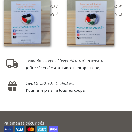
Broche brodée coeur
Broche brodée coeur
Palestine - version 1
Palestine - version 2
BROCHES BRODÉES
BROCHES BRODÉES
25
€
25
€
Frais de ports offerts dès 69€ d'achats
(offre réservée à la France métropolitaine)
Offrez une carte cadeau
Pour faire plaisir à tous les coups!
Paiements sécurisés