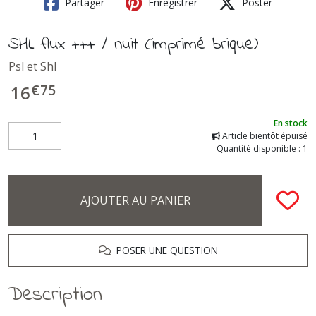
Partager
Enregistrer
Poster
SHL flux +++ / nuit (imprimé brique)
Psl et Shl
€
75
16
En stock
Article bientôt épuisé
Quantité disponible : 1
AJOUTER AU PANIER
POSER UNE QUESTION
Description