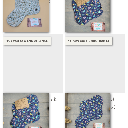
(imprimé floral)
oiseaux)
PSL ET SHL
PSL ET SHL
16
€
75
14
€
35
1€ reversé à ENDOFRANCE
1€ reversé à ENDOFRANCE
SHL flux ++ (imprimé
SHL flux +++ / nuit
oiseaux)
(imprimé oiseaux)
PSL ET SHL
PSL ET SHL
15
€
25
16
€
75