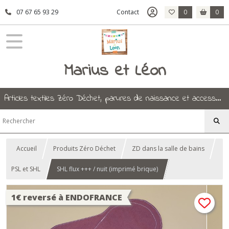
07 67 65 93 29
Contact
0
0
Marius et Léon
Articles textiles Zéro Déchet, parures de naissance et accessoires.
Accueil
Produits Zéro Déchet
ZD dans la salle de bains
PSL et SHL
SHL flux +++ / nuit (imprimé brique)
1€ reversé à ENDOFRANCE