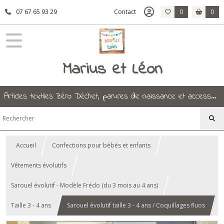
07 67 65 93 29
Contact
0
0
Marius et Léon
Articles textiles Zéro Déchet, parures de naissance et accessoires.
Accueil
Confections pour bébés et enfants
Vêtements évolutifs
Sarouel évolutif - Modèle Frédo (du 3 mois au 4 ans)
Taille 3 - 4 ans
Sarouel évolutif taille 3 - 4 ans / Coquillages fluos