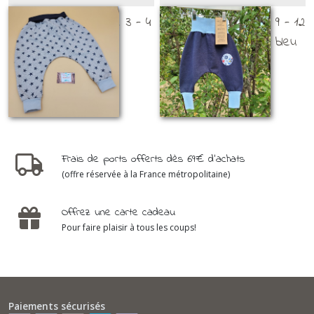
Sarouel évolutif taille 3 - 4
Sarouel évolutif taille 9 - 12
ans / Etoiles
mois / Uni jean et bleu
ciel
TAILLE 3 - 4 ANS
TAILLE 9 À 12 MOIS
24
€
24
€
Frais de ports offerts dès 69€ d'achats
(offre réservée à la France métropolitaine)
Offrez une carte cadeau
Pour faire plaisir à tous les coups!
Paiements sécurisés