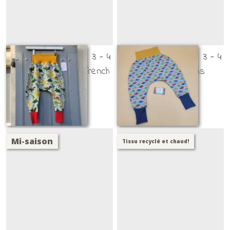
Sarouel évolutif taille 3 - 4
Sarouel évolutif taille 3 - 4
ans / Dinosaures french
ans / Caméléons
terry
TAILLE 3 - 4 ANS
TAILLE 3 - 4 ANS
24
€
24
€
Mi-saison
Tissu recyclé et chaud!