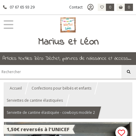
07 67 65 93 29
Contact
0
0
Marius et Léon
Articles textiles Zéro Déchet, parures de naissance et accessoires.
Accueil
Confections pour bébés et enfants
Serviettes de cantine élastiquées
Serviette de cantine élastiquée - cowboys modèle 2
1,50€ reversés à l'UNICEF