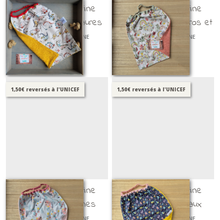
Serviette de cantine
Serviette de cantine
élastiquée - dinosaures
élastiquée - rhinocéros et
modèle 1
éléphants
SERVIETTES DE CANTINE
SERVIETTES DE CANTINE
ÉLASTIQUÉES
ÉLASTIQUÉES
19
€
95
19
€
95
1,50€ reversés à l'UNICEF
1,50€ reversés à l'UNICEF
Serviette de cantine
Serviette de cantine
élastiquée - sirènes
élastiquée - oiseaux
SERVIETTES DE CANTINE
SERVIETTES DE CANTINE