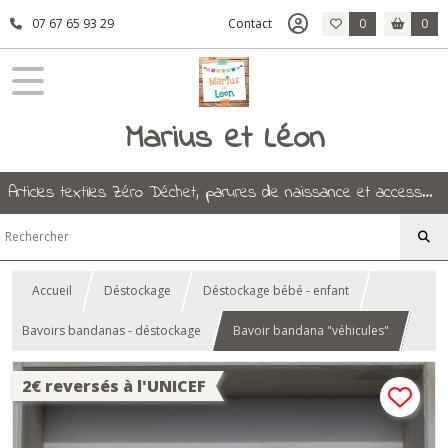
07 67 65 93 29
Contact
0
0
Marius et Léon
Articles textiles Zéro Déchet, parures de naissance et accessoires.
Accueil
Déstockage
Déstockage bébé - enfant
Bavoirs bandanas - déstockage
Bavoir bandana "véhicules"
2€ reversés à l'UNICEF