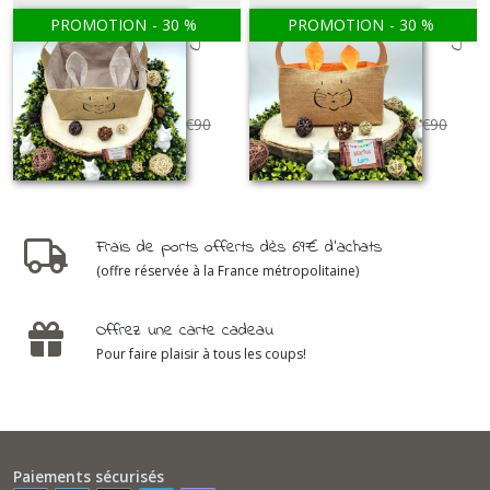
PROMOTION
-
30
%
PROMOTION
-
30
%
Panier de Pâques gris
Panier de Pâques orange
PANIERS DE PÂQUES
PANIERS DE PÂQUES
24
€
43
au lieu de
34
€
90
24
€
43
au lieu de
34
€
90
Frais de ports offerts dès 69€ d'achats
(offre réservée à la France métropolitaine)
Offrez une carte cadeau
Pour faire plaisir à tous les coups!
Paiements sécurisés